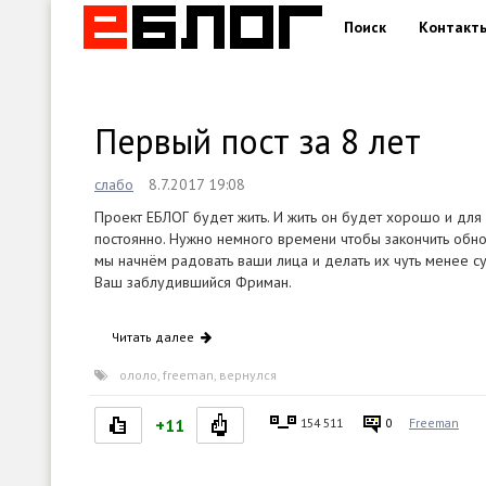
Поиск
Контакт
Первый пост за 8 лет
слабо
8.7.2017 19:08
Проект ЕБЛОГ будет жить. И жить он будет хорошо и для ва
постоянно. Нужно немного времени чтобы закончить обнов
мы начнём радовать ваши лица и делать их чуть менее су
Ваш заблудившийся Фриман.
Читать далее
ололо
,
freeman
,
вернулся
+11
154 511
0
Freeman