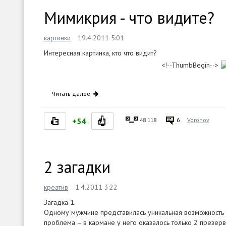
Мимикрия - что видите?
картинки
19.4.2011 5:01
Интересная картинка, кто что видит?
<!--ThumbBegin-->
Читать далее
+54
48 118
6
Voronov
2 загадки
креатив
1.4.2011 3:22
Загадка 1.
Одному мужчине представилась уникальная возможность 
проблема – в кармане у него оказалось только 2 презер