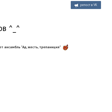
репост в VK
ов ^_^
 ансамбль "Ад, жесть, трепаниция"