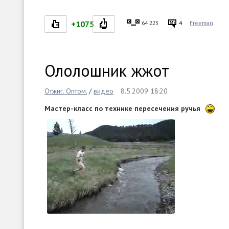
+1075
64 223
4
Freeman
Ололошник жжот
Отжиг. Оптом.
/
видео
8.5.2009 18:20
Мастер-класс по технике пересечения ручья